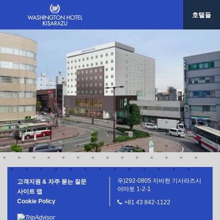
사세보 워싱턴호텔
호텔들
호텔 그레이스 리 나하
한국/ 서울
호텔 그레이스리 서울
대만/타이페이
호텔 그레이스리 타이베이
우)292-0805 지바현 기사라즈시
고객지원 & 자주 묻는 질문
야마토 1-2-1
사이트 맵
Cookie Policy
+81 43 842-1122