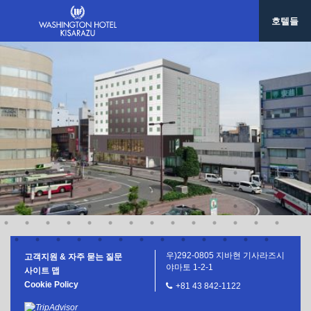
사세보 워싱턴호텔
호텔들
호텔 그레이스 리 나하
한국/ 서울
호텔 그레이스리 서울
대만/타이페이
호텔 그레이스리 타이베이
우)292-0805 지바현 기사라즈시
고객지원 & 자주 묻는 질문
야마토 1-2-1
사이트 맵
Cookie Policy
+81 43 842-1122