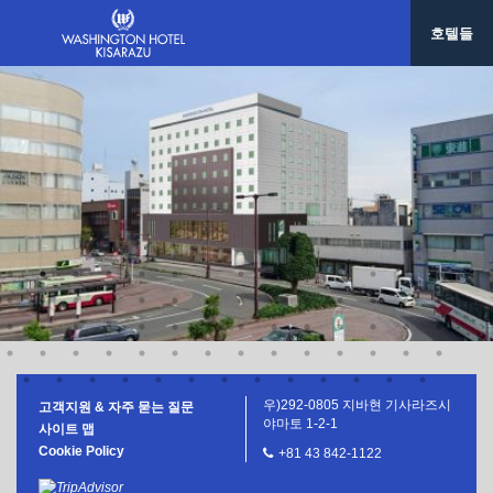
사세보 워싱턴호텔
호텔들
호텔 그레이스 리 나하
한국/ 서울
호텔 그레이스리 서울
대만/타이페이
호텔 그레이스리 타이베이
우)292-0805 지바현 기사라즈시
고객지원 & 자주 묻는 질문
야마토 1-2-1
사이트 맵
Cookie Policy
+81 43 842-1122