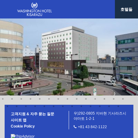
사세보 워싱턴호텔
호텔들
호텔 그레이스 리 나하
한국/ 서울
호텔 그레이스리 서울
대만/타이페이
호텔 그레이스리 타이베이
우)292-0805 지바현 기사라즈시
고객지원 & 자주 묻는 질문
야마토 1-2-1
사이트 맵
Cookie Policy
+81 43 842-1122