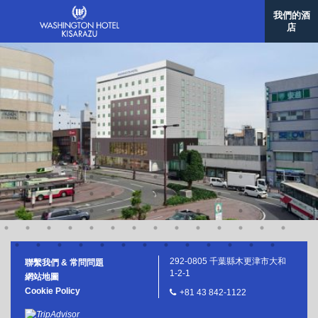
佐世保華盛頓酒店
我們的酒
格拉斯麗那覇酒店
店
韓國/首爾
格拉斯麗首爾酒店
台灣/台北
格拉斯麗台北飯店
292-0805 千葉縣木更津市大和
聯繫我們 & 常問問題
1-2-1
網站地圖
Cookie Policy
+81 43 842-1122