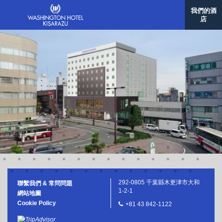
佐世保華盛頓酒店
我們的酒
格拉斯麗那覇酒店
店
韓國/首爾
格拉斯麗首爾酒店
台灣/台北
格拉斯麗台北飯店
292-0805 千葉縣木更津市大和
聯繫我們 & 常問問題
1-2-1
網站地圖
Cookie Policy
+81 43 842-1122