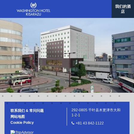
佐世保华盛顿酒店
我们的酒
格拉斯丽那霸酒店
店
韩国/首尔
格拉斯丽首尔酒店
台湾/台北
格拉斯丽台北饭店
292-0805 千叶县木更津市大和
联系我们 & 常问问题
1-2-1
网站地图
Cookie Policy
+81 43 842-1122