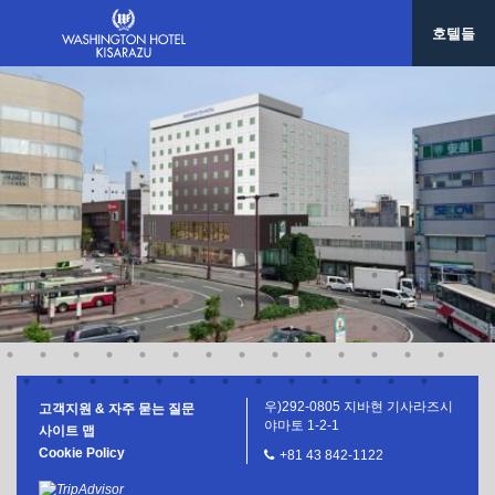
사세보 워싱턴호텔
호텔들
호텔 그레이스 리 나하
한국/ 서울
호텔 그레이스리 서울
대만/타이페이
호텔 그레이스리 타이베이
우)292-0805 지바현 기사라즈시
고객지원 & 자주 묻는 질문
야마토 1-2-1
사이트 맵
Cookie Policy
+81 43 842-1122